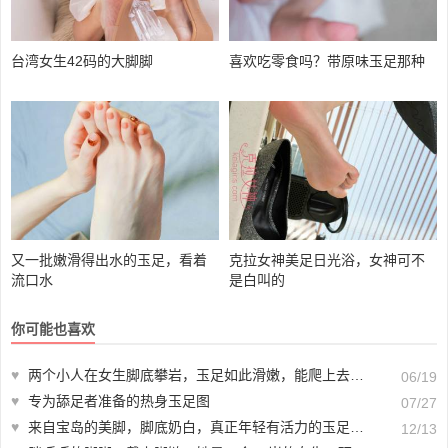
台湾女生42码的大脚脚
喜欢吃零食吗？带原味玉足那种
又一批嫩滑得出水的玉足，看着
克拉女神美足日光浴，女神可不
流口水
是白叫的
你可能也喜欢
♥
两个小人在女生脚底攀岩，玉足如此滑嫩，能爬上去吗？
06/19
♥
专为舔足者准备的热身玉足图
07/27
♥
来自宝岛的美脚，脚底奶白，真正年轻有活力的玉足，不是精品我不发
12/13