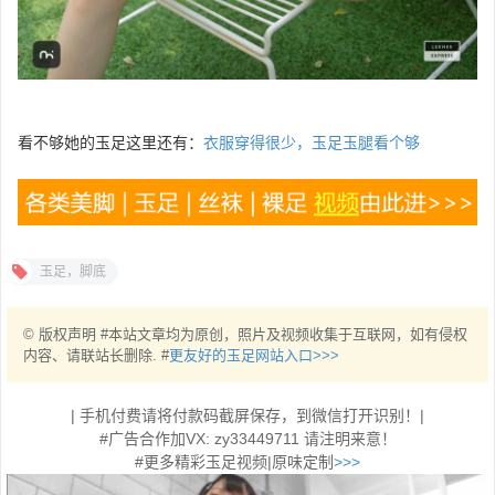
看不够她的玉足这里还有：
衣服穿得很少，玉足玉腿看个够
玉足，脚底
© 版权声明 #本站文章均为原创，照片及视频收集于互联网，如有侵权
内容、请联站长删除. #
更友好的玉足网站入口>>>
| 手机付费请将付款码截屏保存，到微信打开识别！|
#广告合作加VX: zy33449711 请注明来意！
#更多精彩玉足视频|原味定制
>>>