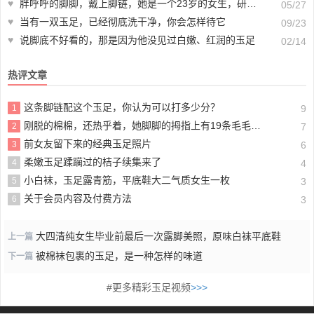
♥
胖呼呼的脚脚，戴上脚链，她是一个23岁的女生，研一在读，这脚脚不白，但有韵味
05/27
♥
当有一双玉足，已经彻底洗干净，你会怎样待它
09/23
♥
说脚底不好看的，那是因为他没见过白嫩、红润的玉足
02/14
热评文章
这条脚链配这个玉足，你认为可以打多少分？
1
9
刚脱的棉棉，还热乎着，她脚脚的拇指上有19条毛毛，不信你数数
2
7
前女友留下来的经典玉足照片
3
6
柔嫩玉足蹂躏过的桔子续集来了
4
4
小白袜，玉足露青筋，平底鞋大二气质女生一枚
5
3
关于会员内容及付费方法
6
3
大四清纯女生毕业前最后一次露脚美照，原味白袜平底鞋
上一篇
被棉袜包裹的玉足，是一种怎样的味道
下一篇
#更多精彩玉足视频
>>>