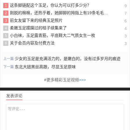
这条脚链配这个玉足，你认为可以打多少分？
1
9
刚脱的棉棉，还热乎着，她脚脚的拇指上有19条毛毛，不信你数数
2
7
前女友留下来的经典玉足照片
3
6
柔嫩玉足蹂躏过的桔子续集来了
4
4
小白袜，玉足露青筋，平底鞋大二气质女生一枚
5
3
关于会员内容及付费方法
6
3
少女的玉足是充满活力的，是嫩白的，没有过多岁月的痕迹
上一篇
东北大妞黑丝高跟，尽显玉足原味
下一篇
#更多精彩玉足视频
>>>
发表评论