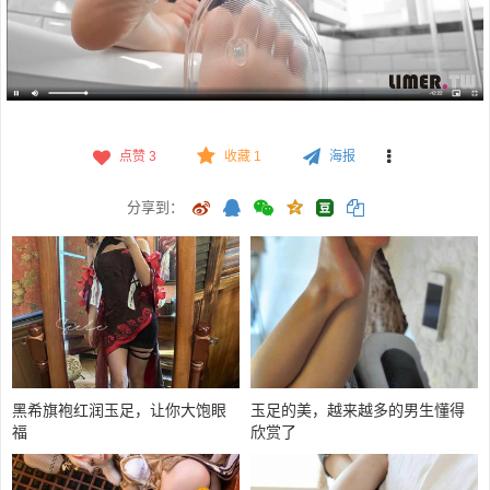
点赞
3
收藏 1
海报
分享到：
黑希旗袍红润玉足，让你大饱眼
玉足的美，越来越多的男生懂得
福
欣赏了