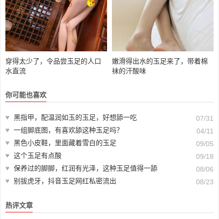
穿得太少了，令品尝玉足的人口
嫩滑得出水的玉足来了，带着棉
水直流
袜的汗酸味
你可能也喜欢
♥
黑指甲，配温润如玉的玉足，好想舔一吃
07/31
♥
一组脚底图，有喜欢舔这种玉足吗？
04/11
♥
黑色小皮鞋，里面藏着雪白的玉足
09/05
♥
这个玉足有点酸
09/18
♥
保养过的脚脚，红润有光泽，这种玉足值得一舔
08/06
♥
别拔虎牙，抖音玉足网红私密流出
08/23
热评文章