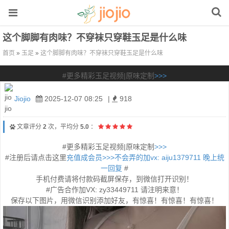
这个脚脚有肉味？不穿袜只穿鞋玉足是什么味
首页
»
玉足
»
这个脚脚有肉味？不穿袜只穿鞋玉足是什么味
#更多精彩玉足视频|原味定制
>>>
Jiojio
2025-12-07 08:25
|
918
文章评分
2
次，平均分
5.0
：
#更多精彩玉足视频|原味定制
>>>
#注册后请点击这里
充值成会员>>>不会弄的加vx: aiju1379711 晚上统
一回复
#
手机付费请将付款码截屏保存，到微信打开识别！
#广告合作加VX: zy33449711 请注明来意！
保存以下图片，用微信识别添加好友，有惊喜！有惊喜！有惊喜！