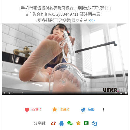
| 手机付费请将付款码截屏保存，到微信打开识别！|
#广告合作加VX: zy33449711 请注明来意！
#更多精彩玉足视频|原味定制
>>>
点赞
2
收藏 0
海报
分享到：