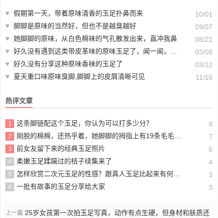
♥
假期第一天，带着原味清香的玉足扑鼻而来
10/01
♥
脚脚是原味的当然好，但也不是越臭越好
09/07
♥
她脚脚的原味，从白色棉袜的气孔散发出来，直冲我鼻
08/21
♥
好久没有遇到这类带皮革味的原味玉足了，闻一闻，精神抖擞【39P】
03/08
♥
好久没有分享这种原味香袜的玉足了
03/12
♥
夏天重口味原味臭脚,脚脚上的皮屑清晰可见
11/16
热评文章
这条脚链配这个玉足，你认为可以打多少分？
1
9
刚脱的棉棉，还热乎着，她脚脚的拇指上有19条毛毛，不信你数数
2
7
前女友留下来的经典玉足照片
3
6
柔嫩玉足蹂躏过的桔子续集来了
4
4
怎样欣赏二次元玉足的性感？跟真人玉足比起来有何不同？
5
3
一批有故事的玉足分享给大家
6
3
25岁女孩第一次拍玉足写真，动作有点生硬，但身材和肤质还
上一篇