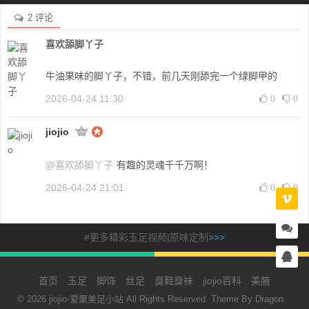
2 评论
喜欢舔脚丫子
牛油果味的脚丫子，不错，前几天刚舔完一个绿脚甲的
2026-04-24 11:30
0
0
jiojio
@喜欢舔脚丫子
有趣的灵魂千千万啊！
2026-04-24 21:01
0
0
#更多精彩玉足视频|原味定制
>>>
首页
玉足
脚饰
丝足
臭鞋臭袜
jiojio百科
美腋
© 2026 jiojio-爱聚美足小站 All Rights Reserved. Theme By
Dragon