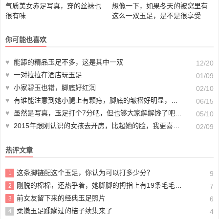
气质美女赤足写真，穿的丝袜也
想像一下，如果冬天的被窝里有
很有味
这么一双玉足，是不是很享受
你可能也喜欢
♥
能舔的精品玉足不多，这是其中一双
12/20
♥
一对拉拉在酒店玩玉足
01/09
♥
小家碧玉也错，脚底好红润
02/10
♥
有谁能注意到她小腿上有颗痣，脚底的皱褶好明显，穿着胶鞋的玉足散发着肉味
06/15
♥
虽然是写真，玉足打个7分吧，但也够大家解解馋了吧【38P】
05/10
♥
2015年跟刚认识的女孩去开房，比起她的脸，我更喜欢她的玉足，很圆润
02/09
热评文章
这条脚链配这个玉足，你认为可以打多少分？
1
9
刚脱的棉棉，还热乎着，她脚脚的拇指上有19条毛毛，不信你数数
2
7
前女友留下来的经典玉足照片
3
6
柔嫩玉足蹂躏过的桔子续集来了
4
4