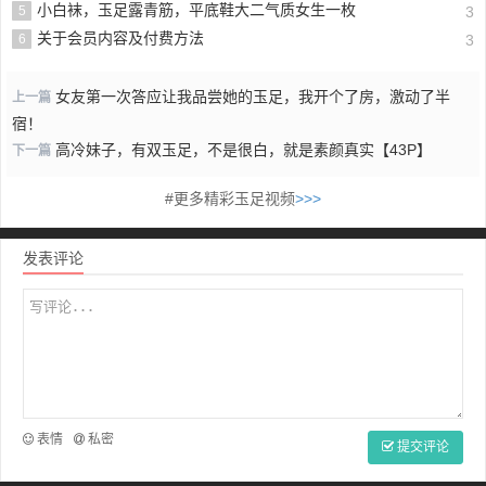
小白袜，玉足露青筋，平底鞋大二气质女生一枚
5
3
关于会员内容及付费方法
6
3
女友第一次答应让我品尝她的玉足，我开个了房，激动了半
上一篇
宿！
高冷妹子，有双玉足，不是很白，就是素颜真实【43P】
下一篇
#更多精彩玉足视频
>>>
发表评论
表情
私密
提交评论