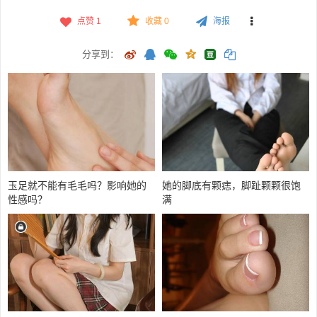
点赞
1
收藏 0
海报
分享到：
玉足就不能有毛毛吗？影响她的
她的脚底有颗痣，脚趾颗颗很饱
性感吗？
满