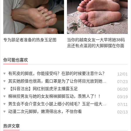
专为舔足者准备的热身玉足图
当你的越南女友一大早将她38码
且还有点温润的大脚脚摆在你面
前的里个是种什么样的体验
你可能也喜欢
♥
有死皮的脚底，你能接受吗？在舔的时候要注意什么？
12/01
♥
其实她颜值也很高，戴口罩是为了让你将目光放到她玉足上
07/23
♥
【抖音注出】网红别拔虎牙主播露玉足
06/20
♥
棉袜控男友与她的女友棉袜脚脚互动，羡煞人了！！
03/19
♥
男生会不会介意女生小腿上细小的绒毛？玉足一组大家一起来欣赏！
07/11
♥
动漫二次元脚脚，嫩滑得出水，不信你看
02/13
热评文章