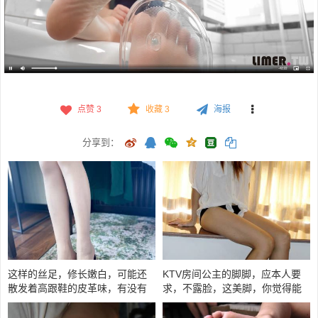
点赞
3
收藏 3
海报
分享到：
这样的丝足，修长嫩白，可能还
KTV房间公主的脚脚，应本人要
散发着高跟鞋的皮革味，有没有
求，不露脸，这美脚，你觉得能
打动你？
打几分？