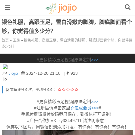
银色礼服，高跟玉足，雪白滑嫩的脚脚，脚底脚面看个
够，你觉得值多少分？
首页
»
玉足
»
银色礼服，高跟玉足，雪白滑嫩的脚脚，脚底脚面看个够，你觉得值
多少分？
#更多精彩玉足视频|原味定制
>>>
Jiojio
2024-12-20 21:18
|
923
文章评分
0
次，平均分
0.0
：
#更多精彩玉足视频|原味定制
>>>
#注册后请点击这里
充值成会员>>>
#
手机付费请将付款码截屏保存，到微信打开识别！
#广告合作加VX: zy33449711 请注明来意！
保存以下图片，用微信识别添加好友，有惊喜！有惊喜！有惊喜！