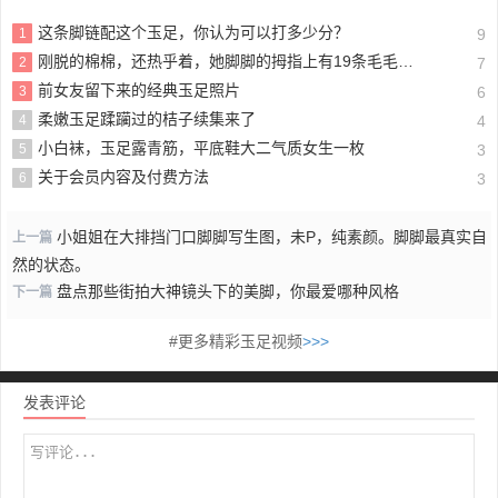
这条脚链配这个玉足，你认为可以打多少分？
1
9
刚脱的棉棉，还热乎着，她脚脚的拇指上有19条毛毛，不信你数数
2
7
前女友留下来的经典玉足照片
3
6
柔嫩玉足蹂躏过的桔子续集来了
4
4
小白袜，玉足露青筋，平底鞋大二气质女生一枚
5
3
关于会员内容及付费方法
6
3
小姐姐在大排挡门口脚脚写生图，未P，纯素颜。脚脚最真实自
上一篇
然的状态。
盘点那些街拍大神镜头下的美脚，你最爱哪种风格
下一篇
#更多精彩玉足视频
>>>
发表评论