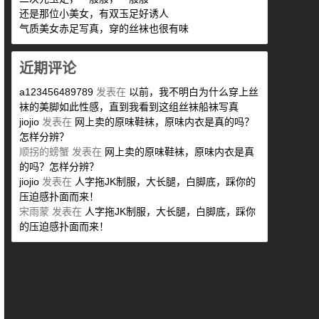
还是那位小美女，有双玉足好诱人
气质美女赤足写真，穿的丝袜也很有味
近期评论
a123456489789
发表在
以前，我不明白为什么穿上丝
袜的美脚如此性感，直到我看到这组丝袜船袜写真
jiojio
发表在
网上卖的原味鞋袜，原味内衣是真的吗？
怎样分辨？
顺拐的螃蟹
发表在
网上卖的原味鞋袜，原味内衣是真
的吗？怎样分辨？
jiojio
发表在
人字拖JK制服，大长腿，白脚底，踩你的
压迫感扑面而来！
宋雨蒙
发表在
人字拖JK制服，大长腿，白脚底，踩你
的压迫感扑面而来！