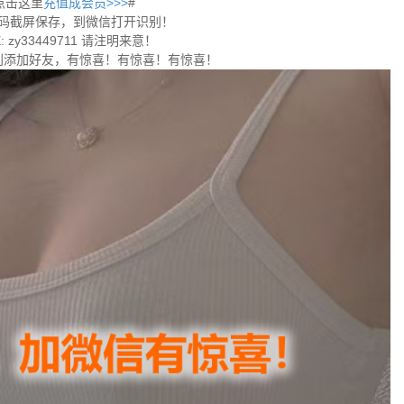
点击这里
充值成会员>>>
#
码截屏保存，到微信打开识别！
 zy33449711 请注明来意！
别添加好友，有惊喜！有惊喜！有惊喜！