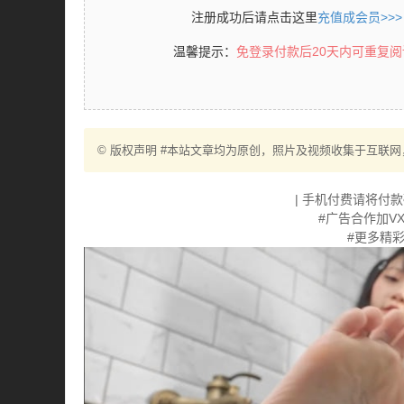
注册成功后请点击这里
充值成会员>>>
温馨提示：
免登录付款后20天内可重复
© 版权声明 #本站文章均为原创，照片及视频收集于互联网
| 手机付费请将付
#广告合作加VX:
#更多精