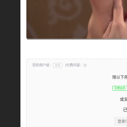
您的用户组：
(付费内容：1)
游客
限以下
月费会员
或
登录