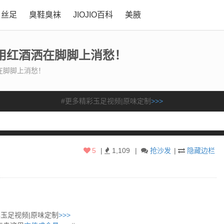
丝足
臭鞋臭袜
JIOJIO百科
美腋
用红酒洒在脚脚上消愁！
在脚脚上消愁！
#更多精彩玉足视频|原味定制
>>>
5
|
1,109
|
抢沙发
|
隐藏边栏
彩玉足视频|原味定制
>>>