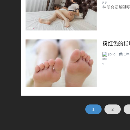
注册会员解锁
粉红色的指
jiojio
1年
1
2