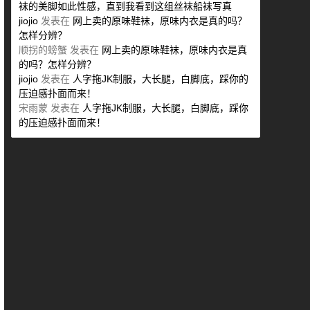
袜的美脚如此性感，直到我看到这组丝袜船袜写真
jiojio
发表在
网上卖的原味鞋袜，原味内衣是真的吗？
怎样分辨？
顺拐的螃蟹
发表在
网上卖的原味鞋袜，原味内衣是真
的吗？怎样分辨？
jiojio
发表在
人字拖JK制服，大长腿，白脚底，踩你的
压迫感扑面而来！
宋雨蒙
发表在
人字拖JK制服，大长腿，白脚底，踩你
的压迫感扑面而来！