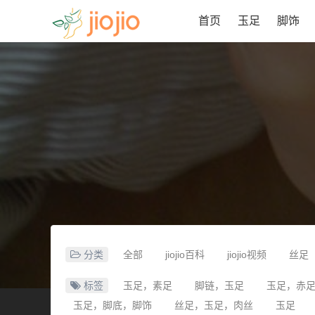
首页
玉足
脚饰
分类
全部
jiojio百科
jiojio视频
丝足
标签
玉足，素足
脚链，玉足
玉足，赤
玉足，脚底，脚饰
丝足，玉足，肉丝
玉足