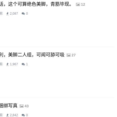
话，这个可算绝色美脚，青筋毕现。
12
前
2,087
0
利，美脚二人组，可闻可舔可吸
27
前
1,967
1
捆绑写真
43
前
2,842
0