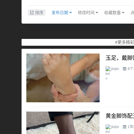
排序
发布日期
修改时间
收藏数量
#更多精
玉足，戴脚
jiojio
6
黄金脚饰配
jiojio
1年