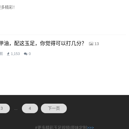
更多精彩！
甲油，配这玉足，你觉得可以打几分？
13
前
1,153
0
3
...
4
下一页
#更多精彩玉足视频|原味定制
>>>