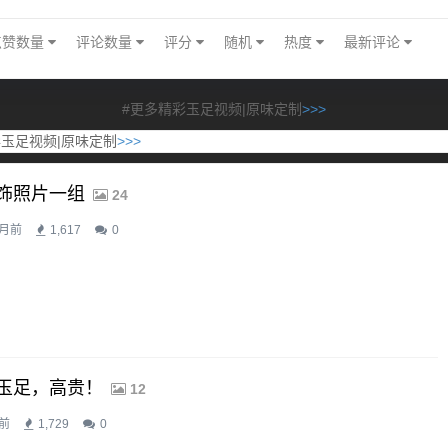
点赞数量
评论数量
评分
随机
热度
最新评论
#更多精彩玉足视频|原味定制
>>>
彩玉足视频|原味定制
>>>
饰照片一组
24
个月前
1,617
0
玉足，高贵！
12
前
1,729
0