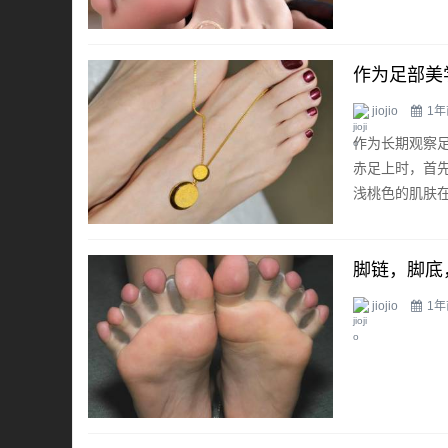
作为足部美
jiojio
1年
作为长期观察
赤足上时，首
浅桃色的肌肤在
脚链，脚底
jiojio
1年