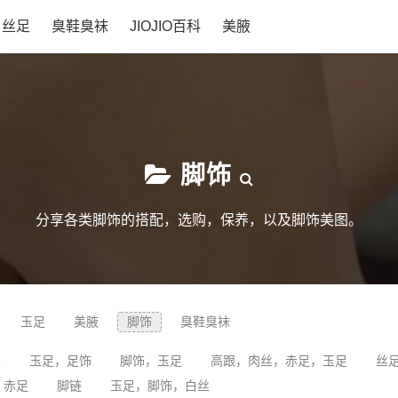
丝足
臭鞋臭袜
JIOJIO百科
美腋
脚饰
分享各类脚饰的搭配，选购，保养，以及脚饰美图。
玉足
美腋
脚饰
臭鞋臭袜
足
玉足，足饰
脚饰，玉足
高跟，肉丝，赤足，玉足
丝
赤足
脚链
玉足，脚饰，白丝