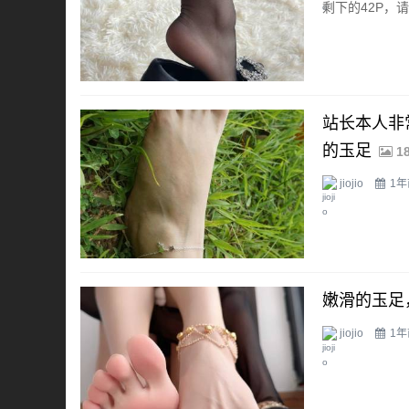
剩下的42P，
站长本人非
的玉足
1
jiojio
1年
嫩滑的玉足
jiojio
1年