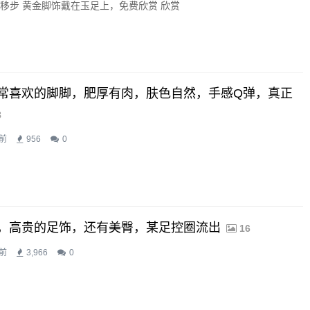
请移步 黄金脚饰戴在玉足上，免费欣赏 欣赏
常喜欢的脚脚，肥厚有肉，肤色自然，手感Q弹，真正
8
前
956
0
，高贵的足饰，还有美臀，某足控圈流出
16
前
3,966
0