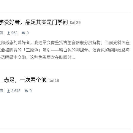
学爱好者，品足其实是门学问
29
前
953
0
足部形态的爱好者，我通常会像鉴赏古董瓷器般分层解构。当晨光斜照在
先会被脚背的「三原色」吸引——粉白色的脚踝骨、淡青色的静脉纹路与
透明感中交融，这种色彩层次在踮脚时...
，赤足，一次看个够
16
前
2,645
0