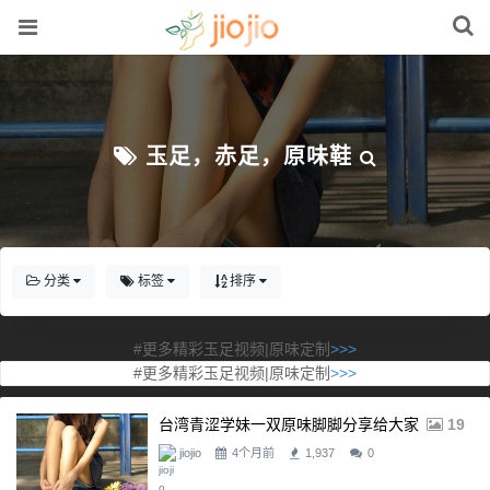
玉足，赤足，原味鞋
分类
标签
排序
#更多精彩玉足视频|原味定制
>>>
#更多精彩玉足视频|原味定制
>>>
台湾青涩学妹一双原味脚脚分享给大家
19
jiojio
4个月前
1,937
0