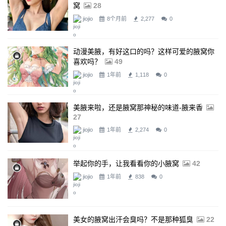
窝
28
jiojio
8个月前
2,277
0
动漫美腋，有好这口的吗？这样可爱的腋窝你
喜欢吗？
49
jiojio
1年前
1,118
0
美腋来啦，还是腋窝那神秘的味道-腋来香
27
jiojio
1年前
2,274
0
举起你的手，让我看看你的小腋窝
42
jiojio
1年前
838
0
美女的腋窝出汗会臭吗？不是那种狐臭
22