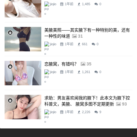
jiojio
1年前
1,485
0
美腋美照——其实腋下有一种特别的美，还有
一种性的味道
31
jiojio
1年前
661
0
恋腋窝，有错吗？
35
jiojio
1年前
1,261
0
求助：男友喜欢闻我的腋下！此本文为腋下控
科普文，美腋、 腋窝多图不定期更新
93
jiojio
1年前
2,226
9