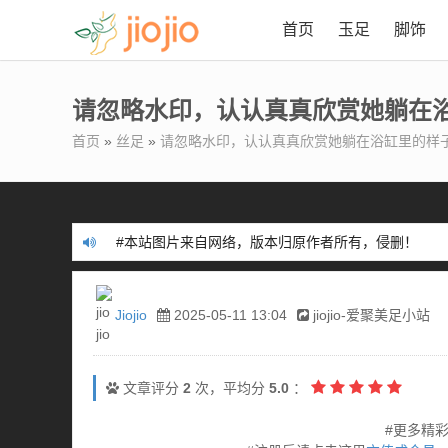
首页
玉足
脚饰
请忽略水印，认认真真欣赏她躺在
首页
»
丝足
»
请忽略水印，认认真真欣赏她躺在浴缸里的样
#本站不含任何色情内容，提倡健康品足！
#本站图片来自网络，版本归原作者所有，侵删！
#本站不含任何色情内容，提倡健康品足！
#本站图片来自网络，版本归原作者所有，侵删！
Jiojio
2025-05-11 13:04
jiojio-爱聚美足小站
文章评分
2
次，平均分
5.0
：
#更多精