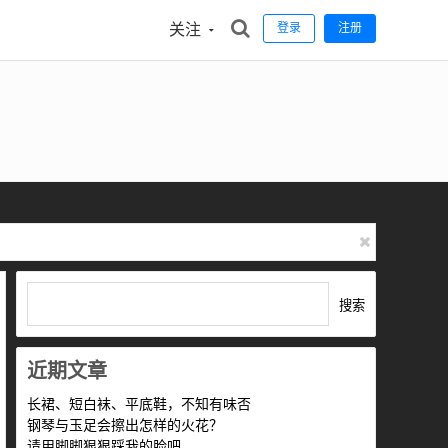
关注
登录
注册
搜索
近期文章
长裙、短白袜、平底鞋，不知有味否
钢琴与玉足会擦出怎样的火花？
请用脚脚狠狠踩我的脸吧