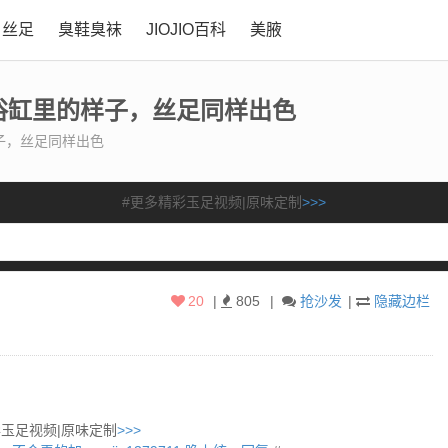
丝足
臭鞋臭袜
JIOJIO百科
美腋
浴缸里的样子，丝足同样出色
子，丝足同样出色
#更多精彩玉足视频|原味定制
>>>
20
|
805
|
抢沙发
|
隐藏边栏
彩玉足视频|原味定制
>>>