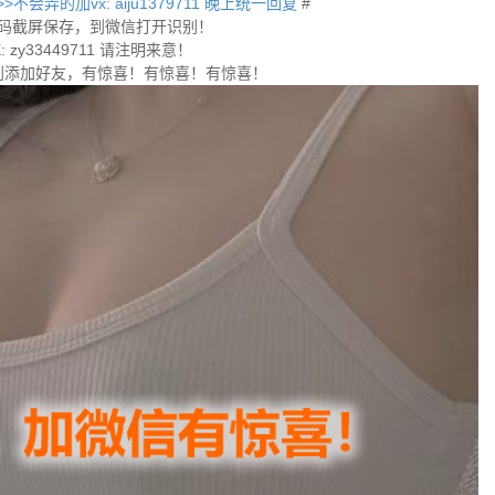
不会弄的加vx: aiju1379711 晚上统一回复
#
码截屏保存，到微信打开识别！
 zy33449711 请注明来意！
别添加好友，有惊喜！有惊喜！有惊喜！