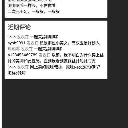
脚脚跟脸一样长，不信你看
二次元玉足，一般般，一般般
近期评论
jiojio
发表在
一起来舔脚脚啰
synb9991
发表在
还是那位小美女，有双玉足好诱人
周燕娜
发表在
一起来舔脚脚啰
a123456489789
发表在
以前，我不明白为什么穿上丝
袜的美脚如此性感，直到我看到这组丝袜船袜写真
jiojio
发表在
网上卖的原味鞋袜，原味内衣是真的吗？
怎样分辨？