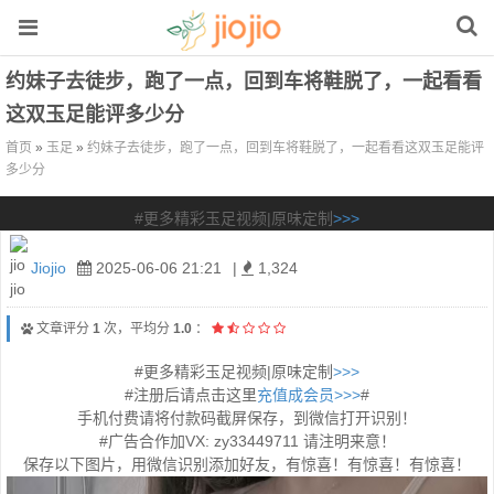
约妹子去徒步，跑了一点，回到车将鞋脱了，一起看看
这双玉足能评多少分
首页
»
玉足
»
约妹子去徒步，跑了一点，回到车将鞋脱了，一起看看这双玉足能评
多少分
#更多精彩玉足视频|原味定制
>>>
Jiojio
2025-06-06 21:21
|
1,324
文章评分
1
次，平均分
1.0
：
#更多精彩玉足视频|原味定制
>>>
#注册后请点击这里
充值成会员>>>
#
手机付费请将付款码截屏保存，到微信打开识别！
#广告合作加VX: zy33449711 请注明来意！
保存以下图片，用微信识别添加好友，有惊喜！有惊喜！有惊喜！