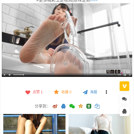
#更多精彩玉足视频|原味定制
>>>
点赞
1
收藏 0
海报
分享到：