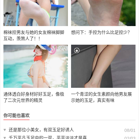
棉袜控男友与她的女友棉袜脚脚
想问下：手控为什么比足控少？
互动，羡煞人了！！
通体透白好身材好好玉足，像极
一个青涩的女生素颜向他男友展
了二次元世界的精灵
示她的玉足，真实有味
你可能也喜欢
♥
还是那位小美女，有双玉足好诱人
08/01
♥
千万平凡玉足中的一双，平平淡淡才是真
02/03