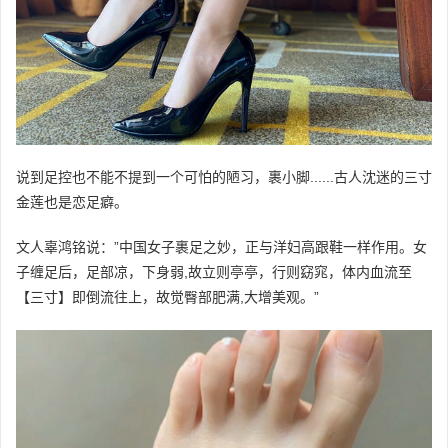
说到足控也不能不提到一个可怕的陋习，裹小脚......古人沈迷的三寸
金莲也是恋足癖。
文人辜鸿铭说：”中国女子裹足之妙，正与洋妇高跟鞋一样作用。女
子缠足后，足部凉，下身弱,故立则亭亭，行则窈窕，体内血流至
【三寸】即倒流往上，故觉臀部肥满,大增美观。”