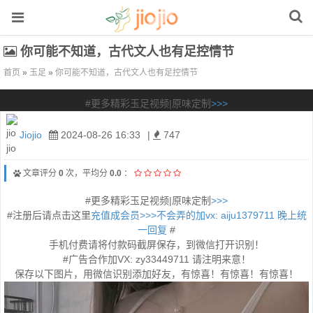
你可能不知道，古代文人也有足控情节
首页
»
玉足
»
你可能不知道，古代文人也有足控情节
#更多精彩玉足视频|原味定制
>>>
Jiojio
2024-08-26 16:33
|
747
文章评分
0
次，平均分
0.0
：
#更多精彩玉足视频|原味定制
>>>
#注册后请点击这里
充值成会员>>>不会弄的加vx: aiju1379711 晚上统
一回复
#
手机付费请将付款码截屏保存，到微信打开识别！
#广告合作加VX: zy33449711 请注明来意！
保存以下图片，用微信识别添加好友，有惊喜！有惊喜！有惊喜！