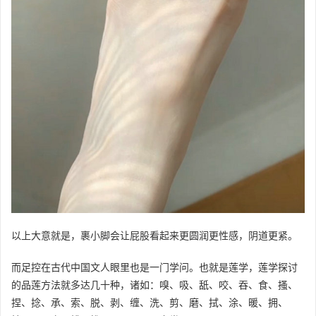
以上大意就是，裹小脚会让屁股看起来更圆润更性感，阴道更紧。
而足控在古代中国文人眼里也是一门学问。也就是莲学，莲学探讨
的品莲方法就多达几十种，诸如：嗅、吸、舐、咬、吞、食、搔、
捏、捻、承、索、脱、剥、缠、洗、剪、磨、拭、涂、暖、拥、