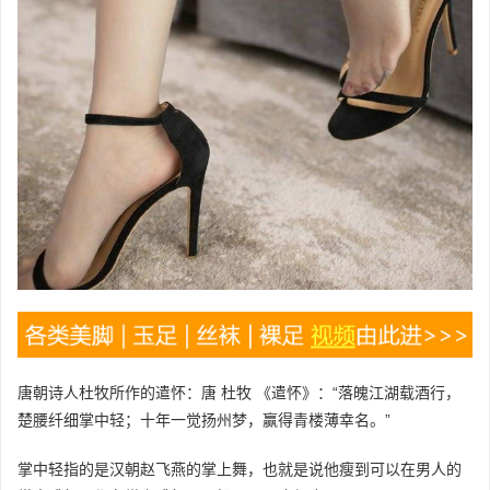
唐朝诗人杜牧所作的遣怀：唐 杜牧 《遣怀》：“落魄江湖载酒行，
楚腰纤细掌中轻；十年一觉扬州梦，赢得青楼薄幸名。”
掌中轻指的是汉朝赵飞燕的掌上舞，也就是说他瘦到可以在男人的