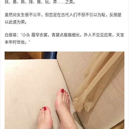
扶、悬、肩、排、推、玩、弄……之类。
虽然对女生很不公平，但恋足在古代人们不但不引以为耻，反倒是
以此道为荣。
白居易：”小头 履窄衣裳，青黛点眉眉细长。外人不见见应笑，天宝
末年时世妆。”