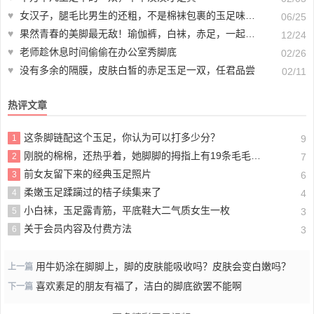
♥
女汉子，腿毛比男生的还粗，不是棉袜包裹的玉足味重不重
06/25
♥
果然青春的美脚最无敌！瑜伽裤，白袜，赤足，一起来欣赏
12/24
♥
老师趁休息时间偷偷在办公室秀脚底
02/26
♥
没有多余的隔膜，皮肤白皙的赤足玉足一双，任君品尝
02/11
热评文章
这条脚链配这个玉足，你认为可以打多少分？
1
9
刚脱的棉棉，还热乎着，她脚脚的拇指上有19条毛毛，不信你数数
2
7
前女友留下来的经典玉足照片
3
6
柔嫩玉足蹂躏过的桔子续集来了
4
4
小白袜，玉足露青筋，平底鞋大二气质女生一枚
5
3
关于会员内容及付费方法
6
3
用牛奶涂在脚脚上，脚的皮肤能吸收吗？皮肤会变白嫩吗？
上一篇
喜欢素足的朋友有福了，洁白的脚底欲罢不能啊
下一篇