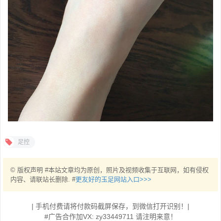
足控
© 版权声明 #本站文章均为原创，照片及视频收集于互联网，如有侵权
内容、请联站长删除. #
更友好的玉足网站入口>>>
| 手机付费请将付款码截屏保存，到微信打开识别！|
#广告合作加VX: zy33449711 请注明来意！