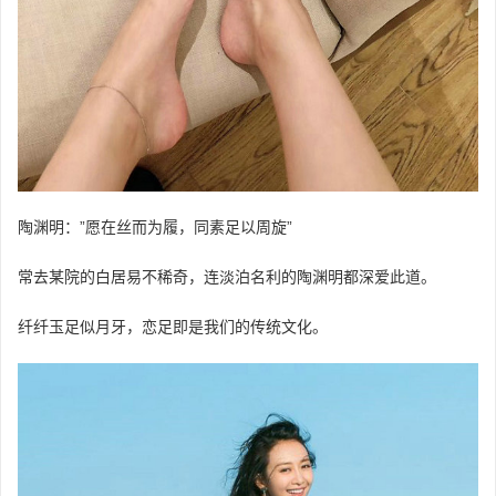
陶渊明：”愿在丝而为履，同素足以周旋”
常去某院的白居易不稀奇，连淡泊名利的陶渊明都深爱此道。
纤纤玉足似月牙，恋足即是我们的传统文化。