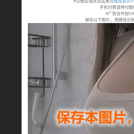
#注册后请点击这里
充值成会员>>>
手机付费请将付款
#广告合作加VX:
保存以下图片，用微信识