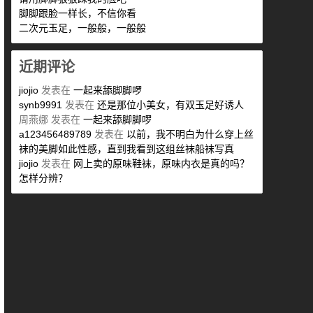
脚脚跟脸一样长，不信你看
二次元玉足，一般般，一般般
近期评论
jiojio
发表在
一起来舔脚脚啰
synb9991
发表在
还是那位小美女，有双玉足好诱人
周燕娜
发表在
一起来舔脚脚啰
a123456489789
发表在
以前，我不明白为什么穿上丝
袜的美脚如此性感，直到我看到这组丝袜船袜写真
jiojio
发表在
网上卖的原味鞋袜，原味内衣是真的吗？
怎样分辨？