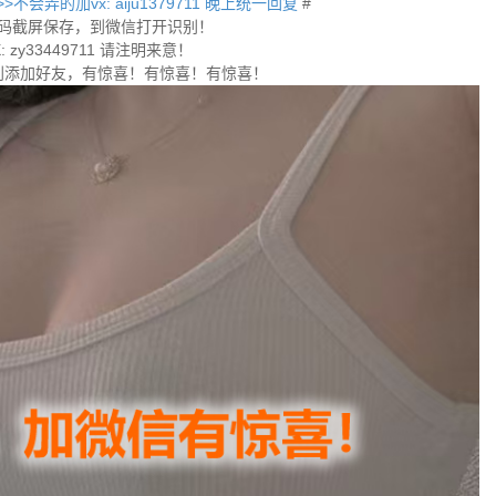
不会弄的加vx: aiju1379711 晚上统一回复
#
码截屏保存，到微信打开识别！
 zy33449711 请注明来意！
别添加好友，有惊喜！有惊喜！有惊喜！