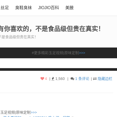
丝足
臭鞋臭袜
JIOJIO百科
美腋
有你喜欢的，不是食品级但贵在真实！
不是食品级但贵在真实！
#更多精彩玉足视频|原味定制
>>>
4
|
1,560
|
1 条评论
|
隐藏边栏
彩玉足视频|原味定制
>>>