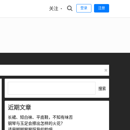
关注
登录
注册
搜索
近期文章
长裙、短白袜、平底鞋，不知有味否
钢琴与玉足会擦出怎样的火花？
请用脚脚狠狠踩我的脸吧