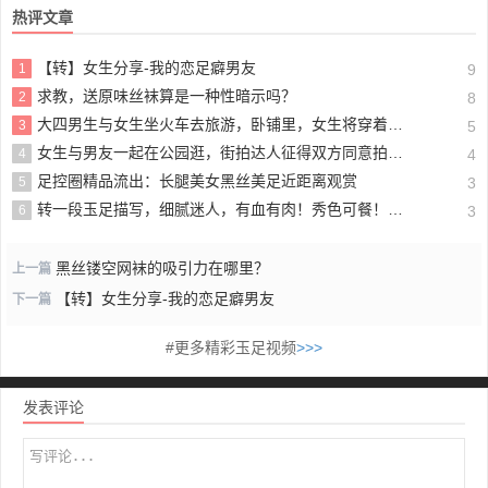
热评文章
【转】女生分享-我的恋足癖男友
1
9
求教，送原味丝袜算是一种性暗示吗？
2
8
大四男生与女生坐火车去旅游，卧铺里，女生将穿着短肉丝的脚脚给男生欣赏
3
5
女生与男友一起在公园逛，街拍达人征得双方同意拍下这组黑丝足美脚照，难得
4
4
足控圈精品流出：长腿美女黑丝美足近距离观赏
5
3
转一段玉足描写，细腻迷人，有血有肉！秀色可餐！【15P】肉丝分享
6
3
黑丝镂空网袜的吸引力在哪里？
上一篇
【转】女生分享-我的恋足癖男友
下一篇
#更多精彩玉足视频
>>>
发表评论