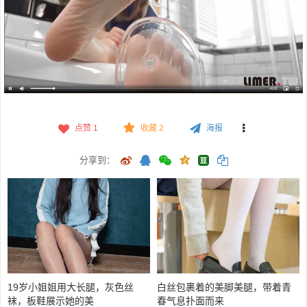
点赞
1
收藏 2
海报
分享到：
19岁小姐姐用大长腿，灰色丝
白丝包裹着的美脚美腿，带着青
袜，板鞋展示她的美
春气息扑面而来