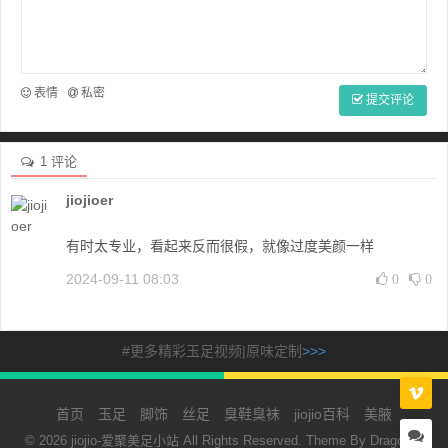
表情
私密
提交评论
1 评论
jiojioer
有时太专业，看起来反而很假，就像过度美颜一样
2024-09-11 08:03
0
0
#更多精彩玉足视频|原味定制
>>>
首页
玉足
脚饰
丝足
臭鞋臭袜
jiojio百科
美腋
© 2026 jiojio-爱聚美足小站 All Rights Reserved. Theme By
Dragon