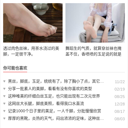
透过肉色丝袜，用茶水浇过的美
舞蹈生的气质，就算穿丝袜也掩
脚，一定很干净。
盖不住，香喷喷的玉足说的就是
这种
你可能也喜欢
♥
黑丝，脚底，玉足，统统有了，除了胸小了点，其它完美！
11/22
♥
分享一批素人的美脚，看看有没有你喜欢的类型
02/19
♥
这种唯美的纤细白丝玉足，也只能出现有二次元世界
08/25
♥
这网丝大长腿，脚底美照，看得我口水直流
12/28
♥
记录1000个日子里的美足，一人千脚，分批慢慢欣赏
08/17
♥
厚厚的黑靴，炎热的天气，闷出浓浓的足味，这种丝足你喜欢不？
08/03