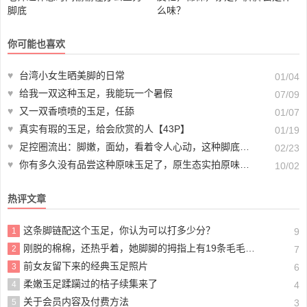
脚底
么味？
你可能也喜欢
♥
台湾小女生晒美脚的日常
01/04
♥
给我一双这种玉足，我能玩一个暑假
07/09
♥
又一双香喷喷的玉足，任舔
01/07
♥
真实有瑕的玉足，给会欣赏的人【43P】
01/19
♥
足控圈流出：脚嫩，面幼，看着令人心动，这种脚底，忍不住舔呀！
02/23
♥
你有多久没有品尝这种原味玉足了，原生态实拍原味棉袜
10/02
热评文章
这条脚链配这个玉足，你认为可以打多少分？
1
9
刚脱的棉棉，还热乎着，她脚脚的拇指上有19条毛毛，不信你数数
2
7
前女友留下来的经典玉足照片
3
6
柔嫩玉足蹂躏过的桔子续集来了
4
4
关于会员内容及付费方法
5
3