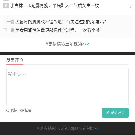
小白袜，玉足露青筋，平底鞋大二气质女生一枚
6
3
大幂幂的脚脚也不错的哦！有关注过她的足友吗？
上一篇
美女用润滑油做足部保养全过程，一次看个够。
下一篇
#更多精彩玉足视频
>>>
发表评论
表情
私密
提交评论
#更多精彩玉足视频|原味定制
>>>