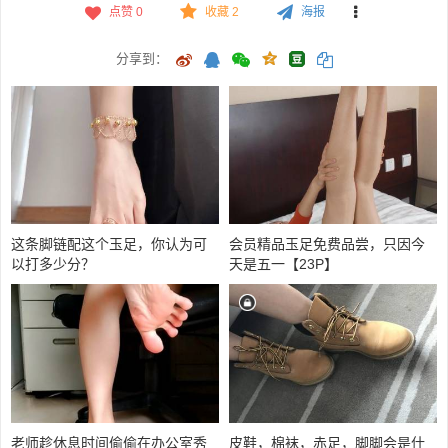
点赞
0
收藏 2
海报
分享到：
这条脚链配这个玉足，你认为可
会员精品玉足免费品尝，只因今
以打多少分？
天是五一【23P】
老师趁休息时间偷偷在办公室秀
皮鞋，棉袜，赤足，脚脚会是什