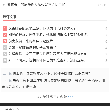
♥
脚底玉足的原味你没舔过是不会明白的
09/13
热评文章
这条脚链配这个玉足，你认为可以打多少分？
1
9
刚脱的棉棉，还热乎着，她脚脚的拇指上有19条毛毛，不信你数数
2
7
前女友留下来的经典玉足照片
3
6
柔嫩玉足蹂躏过的桔子续集来了
4
4
怎样欣赏二次元玉足的性感？跟真人玉足比起来有何不同？
5
3
好一个周末，湿润的汗袜已为你准备好，还有玉足，快来闻一闻，分享一下一双瘦脚。
6
3
腿太长，屏幕根本装不下，这种美脚你们见识过吗？
上一篇
书香世家的研二学姐约我去她家看脚脚，除了腿毛有点多，脚
下一篇
底我给满分，值得一舔。
#更多精彩玉足视频
>>>
发表评论