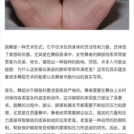
跳舞是一种艺术形式，它不仅涉及到身体的灵活性和力量，还体现
了美感和优雅。尤其是在舞蹈表演中，女性舞者的脚部线条常常被
赞美为优美、修长，展现出一种独特的韵味。然而，许多人可能会
疑惑：为什么这些看似美丽的脚却常常布满老茧？这背后其实蕴含
着很多舞蹈艺术的秘密以及舞者辛勤付出的真实写照。
首先，舞蹈对于脚部的要求是极其严格的。舞者需要在舞台上长时
间保持各类复杂的姿态和动作，这对脚部的承受能力提出了高要
求。跳舞的过程中，脚尖、脚掌和踝关节都需要不断经历压力和摩
擦，尤其是在芭蕾舞中，舞者经常需要脚尖站立，施加的力量和压
力直接导致脚底的皮肤和组织出现老茧。老茧是一种自然的防御机
制，帮助保护脚部免受频繁的摩擦和压力所造成的损伤。因此，虽