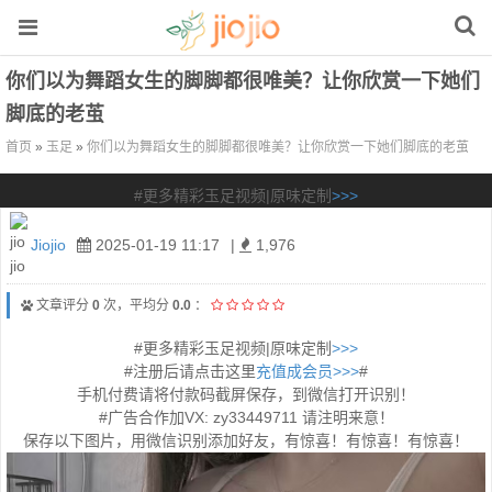
你们以为舞蹈女生的脚脚都很唯美？让你欣赏一下她们
脚底的老茧
首页
»
玉足
»
你们以为舞蹈女生的脚脚都很唯美？让你欣赏一下她们脚底的老茧
#更多精彩玉足视频|原味定制
>>>
Jiojio
2025-01-19 11:17
|
1,976
文章评分
0
次，平均分
0.0
：
#更多精彩玉足视频|原味定制
>>>
#注册后请点击这里
充值成会员>>>
#
手机付费请将付款码截屏保存，到微信打开识别！
#广告合作加VX: zy33449711 请注明来意！
保存以下图片，用微信识别添加好友，有惊喜！有惊喜！有惊喜！