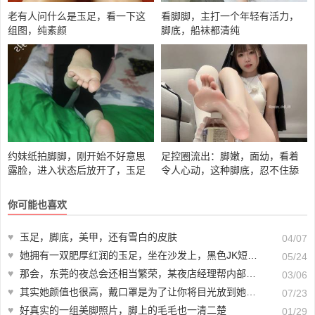
老有人问什么是玉足，看一下这
看脚脚，主打一个年轻有活力，
组图，纯素颜
脚底，船袜都清纯
约妹纸拍脚脚，刚开始不好意思
足控圈流出：脚嫩，面幼，看着
露脸，进入状态后放开了，玉足
令人心动，这种脚底，忍不住舔
肥嘟嘟
呀！
你可能也喜欢
♥
玉足，脚底，美甲，还有雪白的皮肤
04/07
♥
她拥有一双肥厚红润的玉足，坐在沙发上，黑色JK短裙下掩饰不了长腿曲线
05/24
♥
那会，东莞的夜总会还相当繁荣，某夜店经理帮内部管理人员拍的一组玉足照片
03/06
♥
其实她颜值也很高，戴口罩是为了让你将目光放到她玉足上
07/23
♥
好真实的一组美脚照片，脚上的毛毛也一清二楚
01/29