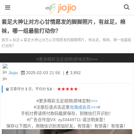
套足大神让对方心甘情愿发的脚脚照片，有丝足，棉
袜，哪一组最能打动你？
首页
»
丝足
»
套足大神让对方心甘情愿发的脚脚照片，有丝足，棉袜，哪一组最能
打动你？
#更多精彩玉足视频|原味定制
>>>
Jiojio
2025-02-03 21:56
|
3,892
文章评分
3
次，平均分
5.0
：
#更多精彩玉足视频|原味定制
>>>
#注册后请点击这里
充值成会员>>>
#
手机付费请将付款码截屏保存，到微信打开识别！
#广告合作加VX: zy33449711 请注明来意！
保存以下图片，用微信识别添加好友，有惊喜！有惊喜！有惊喜！