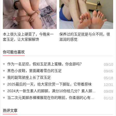
本上很久没上硬菜了，今晚来一
保养过的玉足就是与众不同，很
套玉足，让大家解解馋
滋润的感觉
你可能也喜欢
♥
作为一名足控，假如玉足滴上蜜糖，你会舔吗？
09/10
♥
黑色小皮鞋，里面藏着雪白的玉足
09/05
♥
我的副驾驶座上长了双玉足
05/18
♥
2025最后的一天，给大家欣赏一下脚趾，它带着原味
12/31
♥
2024大一新生素人的脚脚，满分10你给几分？素人脚脚与专业足模的比较，有何区别？你更喜欢哪种？
09/09
♥
当二次元美脚赤裸裸展现在你的眼前，你柔弱的心有会有什么异样的感觉？
01/12
热评文章