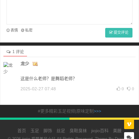
表情
私密
提交评论
1 评论
龙少
这是什么老师？是舞蹈老师？
2025-02-27 07:48
0
0
#更多精彩玉足视频|原味定制
>>>
首页
玉足
脚饰
丝足
臭鞋臭袜
jiojio百科
美腋
© 2026 jiojio-爱聚美足小站 All Rights Reserved. Theme By
Dragon