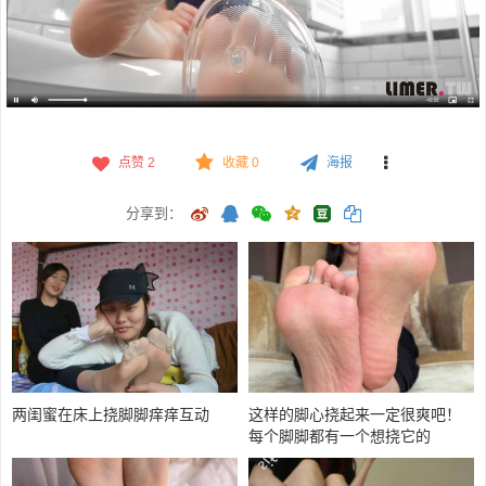
点赞
2
收藏 0
海报
分享到：
两闺蜜在床上挠脚脚痒痒互动
这样的脚心挠起来一定很爽吧！
每个脚脚都有一个想挠它的
人！！