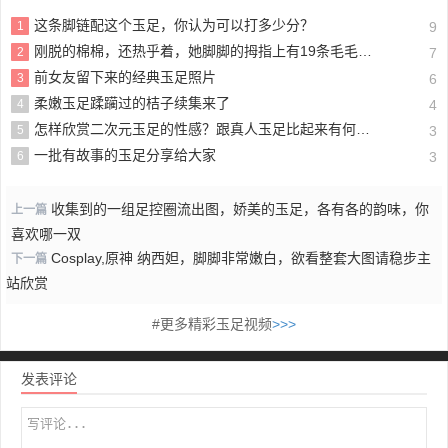
这条脚链配这个玉足，你认为可以打多少分？
1
9
刚脱的棉棉，还热乎着，她脚脚的拇指上有19条毛毛，不信你数数
2
7
前女友留下来的经典玉足照片
3
6
柔嫩玉足蹂躏过的桔子续集来了
4
4
怎样欣赏二次元玉足的性感？跟真人玉足比起来有何不同？
5
3
一批有故事的玉足分享给大家
6
3
收集到的一组足控圈流出图，娇美的玉足，各有各的韵味，你
上一篇
喜欢哪一双
Cosplay,原神 纳西妲，脚脚非常嫩白，欲看整套大图请稳步主
下一篇
站欣赏
#更多精彩玉足视频
>>>
发表评论