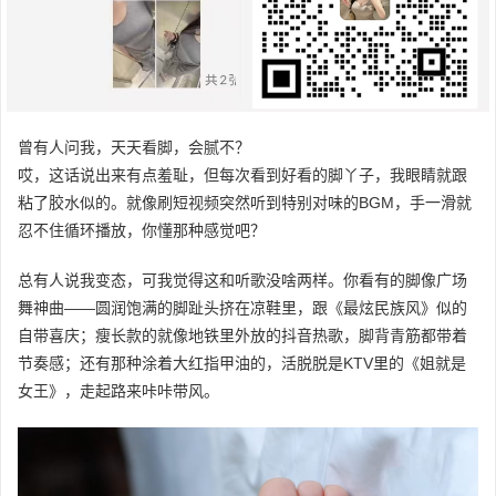
曾有人问我，天天看脚，会腻不？
哎，这话说出来有点羞耻，但每次看到好看的脚丫子，我眼睛就跟
粘了胶水似的。就像刷短视频突然听到特别对味的BGM，手一滑就
忍不住循环播放，你懂那种感觉吧？
总有人说我变态，可我觉得这和听歌没啥两样。你看有的脚像广场
舞神曲——圆润饱满的脚趾头挤在凉鞋里，跟《最炫民族风》似的
自带喜庆；瘦长款的就像地铁里外放的抖音热歌，脚背青筋都带着
节奏感；还有那种涂着大红指甲油的，活脱脱是KTV里的《姐就是
女王》，走起路来咔咔带风。