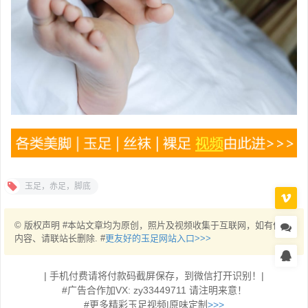
玉足，赤足，脚底
© 版权声明 #本站文章均为原创，照片及视频收集于互联网，如有侵权
内容、请联站长删除. #
更友好的玉足网站入口>>>
| 手机付费请将付款码截屏保存，到微信打开识别！|
#广告合作加VX: zy33449711 请注明来意！
#更多精彩玉足视频|原味定制
>>>