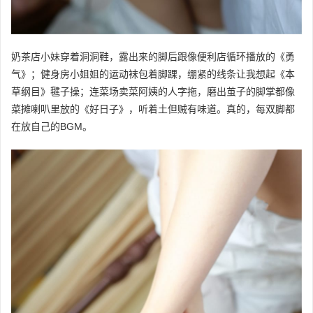
奶茶店小妹穿着洞洞鞋，露出来的脚后跟像便利店循环播放的《勇
气》；健身房小姐姐的运动袜包着脚踝，绷紧的线条让我想起《本
草纲目》毽子操；连菜场卖菜阿姨的人字拖，磨出茧子的脚掌都像
菜摊喇叭里放的《好日子》，听着土但贼有味道。真的，每双脚都
在放自己的BGM。