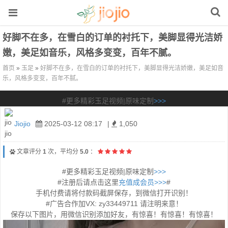
好脚不在多，在雪白的订单的衬托下，美脚显得光洁娇
嫩，美足如音乐，风格多变变，百年不腻。
首页
»
玉足
»
好脚不在多，在雪白的订单的衬托下，美脚显得光洁娇嫩，美足如音
乐，风格多变变，百年不腻。
#更多精彩玉足视频|原味定制
>>>
Jiojio
2025-03-12 08:17
|
1,050
文章评分
1
次，平均分
5.0
：
#更多精彩玉足视频|原味定制
>>>
#注册后请点击这里
充值成会员>>>
#
手机付费请将付款码截屏保存，到微信打开识别！
#广告合作加VX: zy33449711 请注明来意！
保存以下图片，用微信识别添加好友，有惊喜！有惊喜！有惊喜！