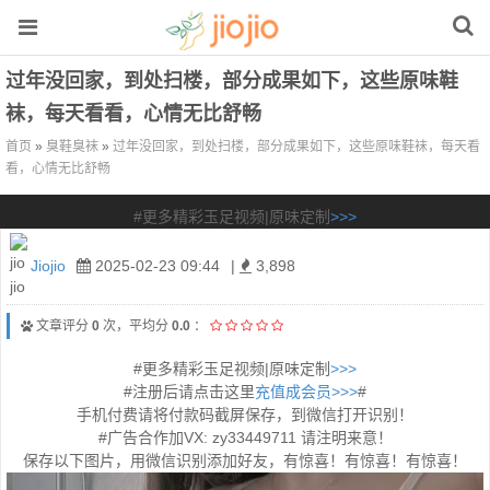
过年没回家，到处扫楼，部分成果如下，这些原味鞋
袜，每天看看，心情无比舒畅
首页
»
臭鞋臭袜
»
过年没回家，到处扫楼，部分成果如下，这些原味鞋袜，每天看
看，心情无比舒畅
#更多精彩玉足视频|原味定制
>>>
Jiojio
2025-02-23 09:44
|
3,898
文章评分
0
次，平均分
0.0
：
#更多精彩玉足视频|原味定制
>>>
#注册后请点击这里
充值成会员>>>
#
手机付费请将付款码截屏保存，到微信打开识别！
#广告合作加VX: zy33449711 请注明来意！
保存以下图片，用微信识别添加好友，有惊喜！有惊喜！有惊喜！